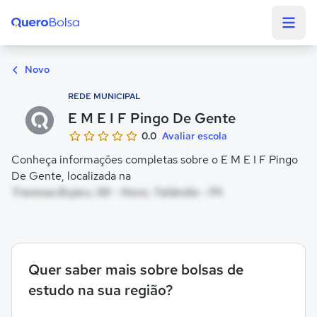
Quero Bolsa
Novo
REDE MUNICIPAL
E M E I F Pingo De Gente
0.0
Avaliar escola
Conheça informações completas sobre o E M E I F Pingo
De Gente, localizada na
Travessa Bujaru, 98 - Novo, Tailândia - PA
Quer saber mais sobre bolsas de
estudo na sua região?