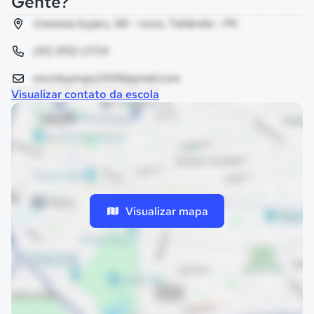
Gente?
travessa bujaru, 98 - novo, Tailândia - PA
(91) 9152-2724
escola.pingo2009@gmail.com
Visualizar contato da escola
Visualizar mapa