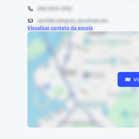
(94) 9124-3742
isenilderodrigues_@outlook.com
Visualizar contato da escola
Vi