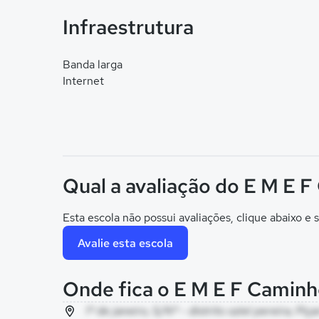
Infraestrutura
Banda larga
Internet
Qual a avaliação do E M E 
Esta escola não possui avaliações, clique abaixo e s
Avalie esta escola
Onde fica o E M E F Caminh
1º de janeiro, S/Nº - distrito oziel pereira, Piça