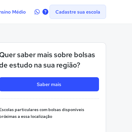
Contate-
nsino Médio
Cadastre sua escola
nos
no
WhatsApp
Quer saber mais sobre bolsas
de estudo na sua região?
Saber mais
Escolas particulares com bolsas disponíveis
próximas a essa localização