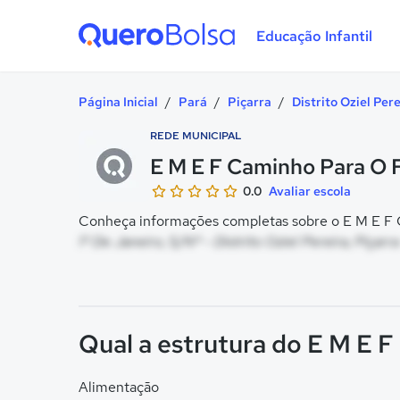
Educação Infantil
Quero Bolsa
Página Inicial
/
Pará
/
Piçarra
/
Distrito Oziel Pere
REDE MUNICIPAL
E M E F Caminho Para O 
0.0
Avaliar escola
Conheça informações completas sobre o E M E F C
1º De Janeiro, S/Nº - Distrito Oziel Pereira, Piçarra
Qual a estrutura do E M E 
Alimentação