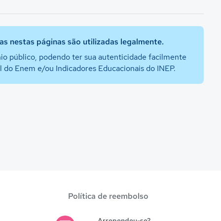
s nestas páginas são utilizadas legalmente.
io público, podendo ter sua autenticidade facilmente
al do Enem e/ou Indicadores Educacionais do INEP.
Política de reembolso
Arrependeu-se?