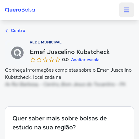
Quero Bolsa
Centro
REDE MUNICIPAL
Emef Juscelino Kubstcheck
0.0
Avaliar escola
Conheça informações completas sobre o Emef Juscelino
Kubstcheck, localizada na
Av Rui Barbosa, - Centro, Bom Jesus do Tocantins - PA
Quer saber mais sobre bolsas de
estudo na sua região?