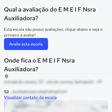
Qual a avaliação do E M E I F Nsra
Auxiliadora?
Esta escola não possui avaliações, clique abaixo e seja o
primeiro a avaliar!
Avalie esta escola
Onde fica o E M E I F Nsra
Auxiliadora?
estrada do caraxio, 50 - vila de corema, Salinópolis - PA
auxiliadora.escola@hotmail.com
Visualizar contato da escola