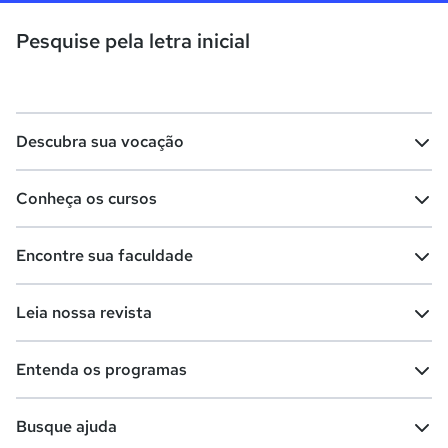
Pesquise pela letra inicial
Descubra sua vocação
Conheça os cursos
Teste vocacional
Lista de profissões
Encontre sua faculdade
Salários na sua região
Lista de cursos
Cursos de graduação
Leia nossa revista
Cursos de pós-graduação
Cursos livres
Lista de faculdades
Faculdades na sua cidade
Entenda os programas
Cursos técnicos
Cursos a distância (EaD)
Comunidade Quero
Vestibular e Enem
Dicas e curiosidades
Escolas
Cursos gratuitos
Busque ajuda
Profissões
Pós-graduação