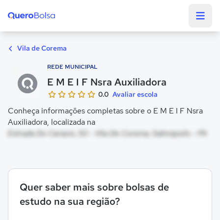
Quero Bolsa
Vila de Corema
REDE MUNICIPAL
E M E I F Nsra Auxiliadora
0.0
Avaliar escola
Conheça informações completas sobre o E M E I F Nsra
Auxiliadora, localizada na
Estrada Do Caraxio, 50 - Vila De Corema, Salinópolis - PA
Quer saber mais sobre bolsas de
estudo na sua região?