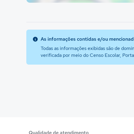
As informações contidas e/ou mencionada
Todas as informações exibidas são de domín
verificada por meio do Censo Escolar, Port
Qualidade de atendimento