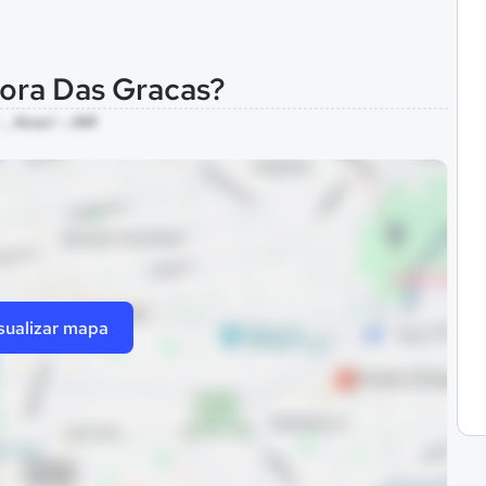
hora Das Gracas?
 , Anori - AM
sualizar mapa