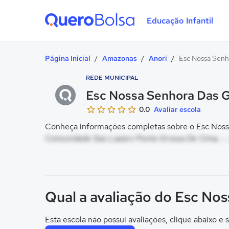
Educação Infantil
Quero Bolsa
Página Inicial
/
Amazonas
/
Anori
/
Esc Nossa Senh
REDE MUNICIPAL
Esc Nossa Senhora Das 
0.0
Avaliar escola
Conheça informações completas sobre o Esc Nossa
Comunidade Sao Lazaro Ponta Grossa De Cima, - ,
Qual a avaliação do Esc No
Esta escola não possui avaliações, clique abaixo e s