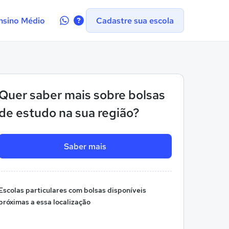
Contate-
nsino Médio
Cadastre sua escola
nos
no
WhatsApp
Quer saber mais sobre bolsas
de estudo na sua região?
Saber mais
Escolas particulares com bolsas disponíveis
próximas a essa localização