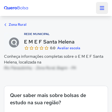
Quero Bolsa
Zona Rural
REDE MUNICIPAL
E M E F Santa Helena
0.0
Avaliar escola
Conheça informações completas sobre o E M E F Santa
Helena, localizada na
Rio Panaubinha, - Zona Rural, Bagre - PA
Quer saber mais sobre bolsas de
estudo na sua região?