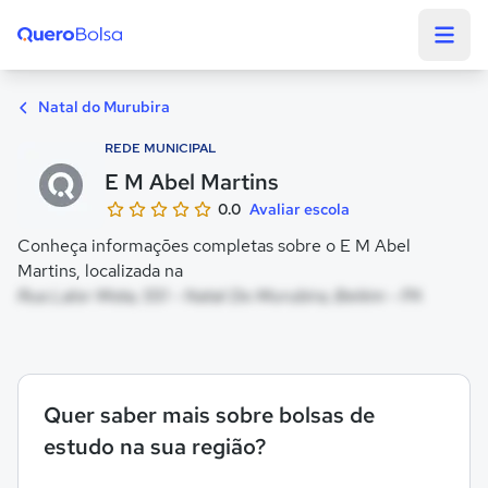
Quero Bolsa
Natal do Murubira
REDE MUNICIPAL
E M Abel Martins
0.0
Avaliar escola
Conheça informações completas sobre o E M Abel
Martins, localizada na
Rua Lalor Mota, 551 - Natal Do Murubira, Belém - PA
Quer saber mais sobre bolsas de
estudo na sua região?