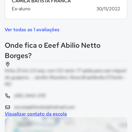
CAMILA BATISTA FRANCA
Ex-aluno
30/11/2022
Ver todas as 1 avaliações
Onde fica o Eeef Abilio Netto
Borges?
linha 25 km 2,5 esq. com 122 setor 17 saida para sao miguel
do guapore, - Jardim Rosolem, Nova Brasilândia D'Oeste -
RO
(69) 3442-2115
escolaabilionbo@hotmail.com
Visualizar contato da escola