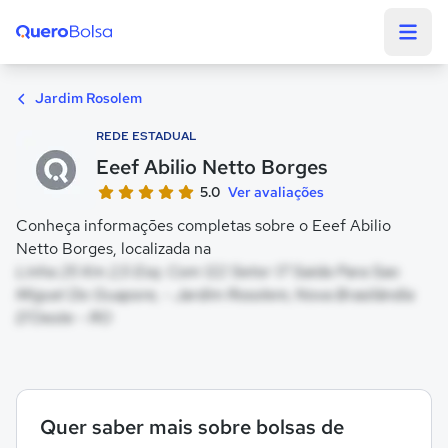
Quero Bolsa
Jardim Rosolem
REDE ESTADUAL
Eeef Abilio Netto Borges
5.0
Ver avaliações
Conheça informações completas sobre o Eeef Abilio
Netto Borges, localizada na
Linha 25 Km 2,5 Esq. Com 122 Setor 17 Saida Para Sao
Miguel Do Guapore, - Jardim Rosolem, Nova Brasilândia
D'Oeste - RO
Quer saber mais sobre bolsas de