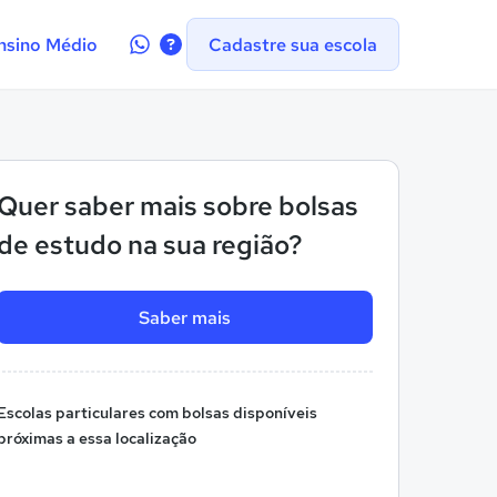
Contate-
nsino Médio
Cadastre sua escola
nos
no
WhatsApp
Quer saber mais sobre bolsas
de estudo na sua região?
Saber mais
Escolas particulares com bolsas disponíveis
próximas a essa localização