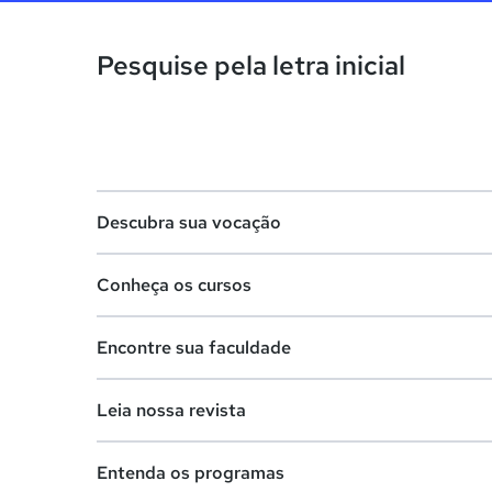
Pesquise pela letra inicial
Descubra sua vocação
Conheça os cursos
Teste vocacional
Encontre sua faculdade
Lista de profissões
Lista de cursos
Salários na sua região
Leia nossa revista
Cursos de graduação
Lista de faculdades
Cursos de pós-graduação
Entenda os programas
Faculdades na sua cidade