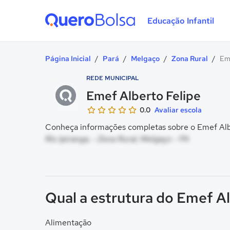
Educação Infantil
Quero Bolsa
Página Inicial
/
Pará
/
Melgaço
/
Zona Rural
/
Eme
REDE MUNICIPAL
Emef Alberto Felipe
0.0
Avaliar escola
Conheça informações completas sobre o Emef Alber
Rio Ipiranga, - Zona Rural, Melgaço - PA
Qual a estrutura do Emef Al
Alimentação