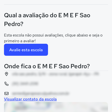
Qual a avaliação do E M E F Sao
Pedro?
Esta escola não possui avaliações, clique abaixo e seja o
primeiro a avaliar!
Avalie esta escola
Onde fica o E M E F Sao Pedro?
vila sao pedro, S/N - zona rural, Igarapé-Açu - PA
(91) 3441-2016
semedigarapeacu@yahoo.com.br
Visualizar contato da escola