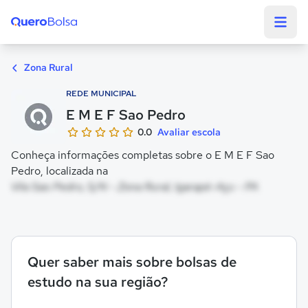
Quero Bolsa
Zona Rural
REDE MUNICIPAL
E M E F Sao Pedro
0.0
Avaliar escola
Conheça informações completas sobre o E M E F Sao
Pedro, localizada na
Vila Sao Pedro, S/N - Zona Rural, Igarapé-Açu - PA
Quer saber mais sobre bolsas de
estudo na sua região?