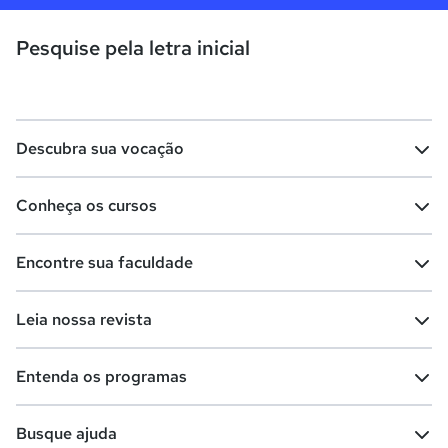
Pesquise pela letra inicial
Descubra sua vocação
Conheça os cursos
Teste vocacional
Lista de profissões
Encontre sua faculdade
Salários na sua região
Lista de cursos
Cursos de graduação
Leia nossa revista
Cursos de pós-graduação
Cursos livres
Lista de faculdades
Faculdades na sua cidade
Entenda os programas
Cursos técnicos
Cursos a distância (EaD)
Comunidade Quero
Vestibular e Enem
Dicas e curiosidades
Escolas
Cursos gratuitos
Busque ajuda
Profissões
Pós-graduação