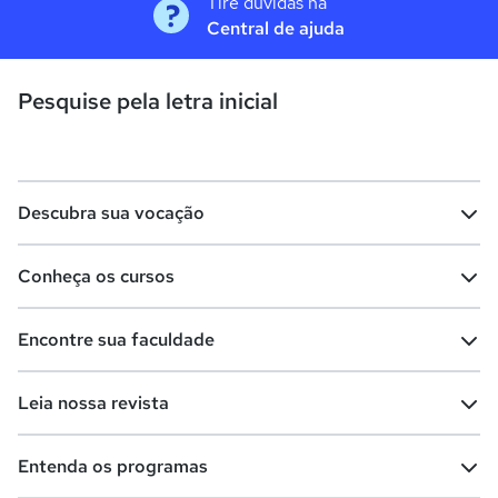
Tire dúvidas na
Central de ajuda
Pesquise pela letra inicial
Descubra sua vocação
Conheça os cursos
Teste vocacional
Lista de profissões
Encontre sua faculdade
Salários na sua região
Lista de cursos
Cursos de graduação
Leia nossa revista
Cursos de pós-graduação
Cursos livres
Lista de faculdades
Faculdades na sua cidade
Entenda os programas
Cursos técnicos
Cursos a distância (EaD)
Comunidade Quero
Vestibular e Enem
Dicas e curiosidades