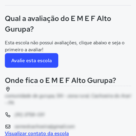
Qual a avaliação do E M E F Alto
Gurupa?
Esta escola não possui avaliações, clique abaixo e seja o
primeiro a avaliar!
Avalie esta escola
Onde fica o E M E F Alto Gurupa?
comunidade de gurupa, SN - zona rural, Cachoeira do Arari
- PA
(91) 3758-1311
semedcachoeira@gmail.com
Visualizar contato da escola