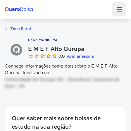
Quero Bolsa
Zona Rural
REDE MUNICIPAL
E M E F Alto Gurupa
0.0
Avaliar escola
Conheça informações completas sobre o E M E F Alto
Gurupa, localizada na
Comunidade De Gurupa, SN - Zona Rural, Cachoeira do
Arari - PA
Quer saber mais sobre bolsas de
estudo na sua região?