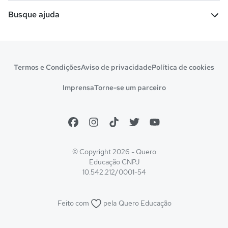
Escolas
Cursos gratuitos
Busque ajuda
Profissões
Pós-graduação
Notas de corte
Enem
Idiomas
Cursos técnicos
Manual do Enem
Sisu
Sobre o Quero Bolsa
Primeiros passos
Termos e Condições
Aviso de privacidade
Política de cookies
Escolas
Prouni
Fies
Reembolso e cancelamento
Financeiro e regras
Imprensa
Torne-se um parceiro
Pronatec
Sisutec
Atendimento e suporte
Matrícula e validação
Encceja
Vs Mais Estudo/Neora
Educa Brasil
© Copyright 2026 - Quero
Educação
CNPJ
10.542.212/0001-54
Feito com
pela
Quero Educação