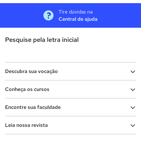
Tire dúvidas na
Central de ajuda
Pesquise pela letra inicial
Descubra sua vocação
Conheça os cursos
Teste vocacional
Lista de profissões
Encontre sua faculdade
Salários na sua região
Lista de cursos
Cursos de graduação
Leia nossa revista
Cursos de pós-graduação
Cursos livres
Lista de faculdades
Faculdades na sua cidade