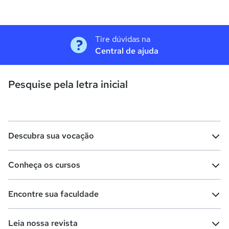
Tire dúvidas na
Central de ajuda
Pesquise pela letra inicial
Descubra sua vocação
Conheça os cursos
Teste vocacional
Lista de profissões
Encontre sua faculdade
Salários na sua região
Lista de cursos
Cursos de graduação
Leia nossa revista