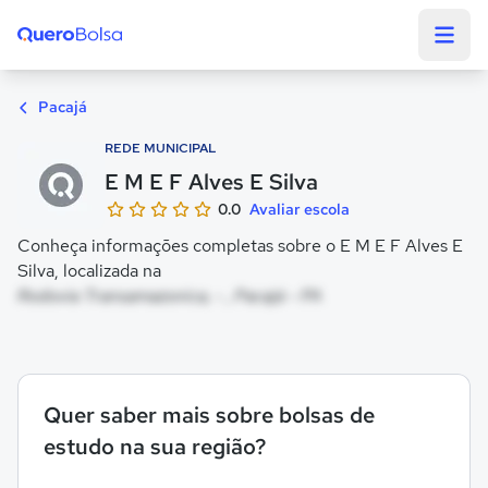
Quero Bolsa
Pacajá
REDE MUNICIPAL
E M E F Alves E Silva
0.0
Avaliar escola
Conheça informações completas sobre o E M E F Alves E
Silva, localizada na
Rodovia Transamazonica, - , Pacajá - PA
Quer saber mais sobre bolsas de
estudo na sua região?