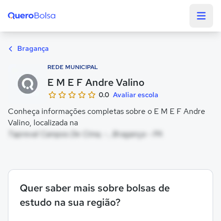
Quero Bolsa
Bragança
REDE MUNICIPAL
E M E F Andre Valino
0.0
Avaliar escola
Conheça informações completas sobre o E M E F Andre
Valino, localizada na
Tapreval Campos De Cima, - , Bragança - PA
Quer saber mais sobre bolsas de
estudo na sua região?