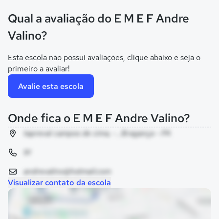
Qual a avaliação do E M E F Andre
Valino?
Esta escola não possui avaliações, clique abaixo e seja o
primeiro a avaliar!
Avalie esta escola
Onde fica o E M E F Andre Valino?
tapreval campos de cima, - , Bragança - PA
91
andrevalino@hotmail.com
Visualizar contato da escola