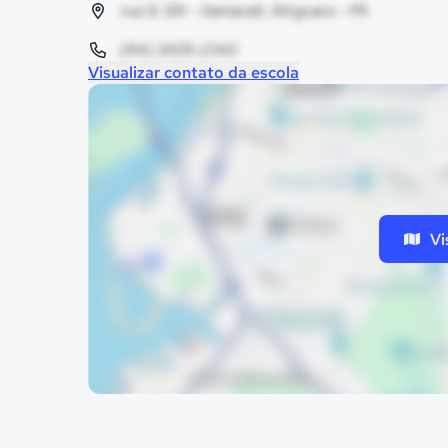
rua 9, SN - itamarati, Xinguara - PA
(94) 3426-2343
Visualizar contato da escola
Vi