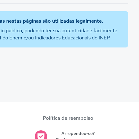
s nestas páginas são utilizadas legalmente.
io público, podendo ter sua autenticidade facilmente
al do Enem e/ou Indicadores Educacionais do INEP.
Política de reembolso
Arrependeu-se?