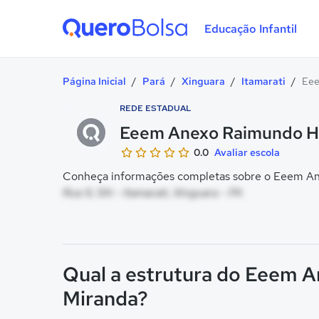
Educação Infantil
Quero Bolsa
Página Inicial
/
Pará
/
Xinguara
/
Itamarati
/
Eee
REDE ESTADUAL
Eeem Anexo Raimundo H
0.0
Avaliar escola
Conheça informações completas sobre o Eeem Ane
Rua 9, SN - Itamarati, Xinguara - PA
Qual a estrutura do Eeem 
Miranda?