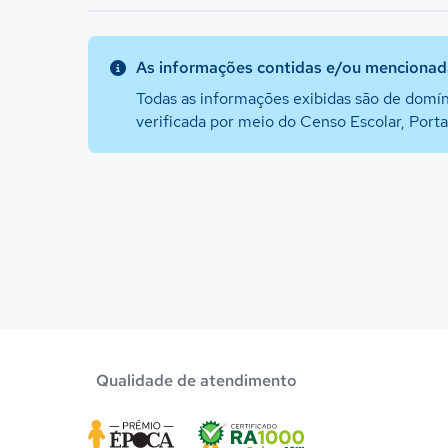
As informações contidas e/ou mencionada
Todas as informações exibidas são de domín
verificada por meio do Censo Escolar, Port
Qualidade de atendimento