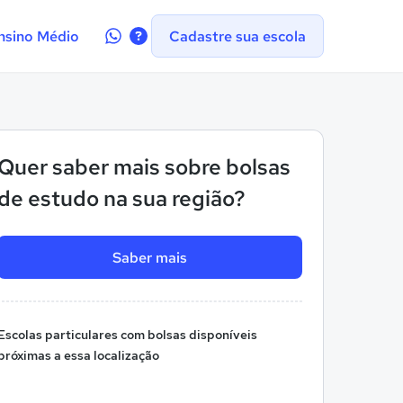
Contate-
nsino Médio
Cadastre sua escola
nos
no
WhatsApp
Quer saber mais sobre bolsas
de estudo na sua região?
Saber mais
Escolas particulares com bolsas disponíveis
próximas a essa localização