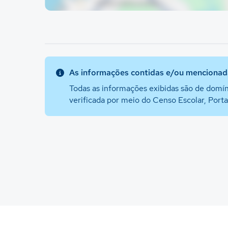
As informações contidas e/ou mencionada
Todas as informações exibidas são de domín
verificada por meio do Censo Escolar, Port