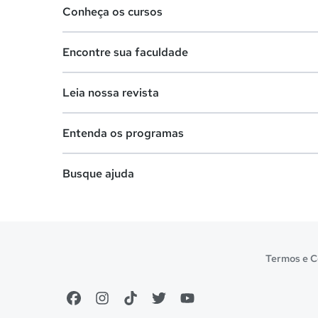
Conheça os cursos
Teste vocacional
Encontre sua faculdade
Lista de profissões
Lista de cursos
Salários na sua região
Leia nossa revista
Cursos de graduação
Lista de faculdades
Cursos de pós-graduação
Entenda os programas
Faculdades na sua cidade
Vestibular e Enem
Cursos livres
Comunidade Quero
Busque ajuda
Dicas e curiosidades
Cursos técnicos
Notas de corte
Profissões
Cursos a distância (EaD)
Enem
Sobre o Quero Bolsa
Pós-graduação
Escolas
Manual do Enem
Primeiros passos
Termos e C
Idiomas
Cursos gratuitos
Sisu
Reembolso e cancelamento
Cursos técnicos
Prouni
Financeiro e regras