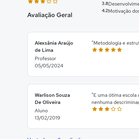
3.8
Desenvolvime
4.2
Motivação do
Avaliação Geral
Alexsânia Araújo
"Metodologia e estru
de Lima
Professor
05/05/2024
Warlison Souza
"E uma ótima escola 
De Oliveira
nenhuma descriminaçã
Aluno
13/02/2019