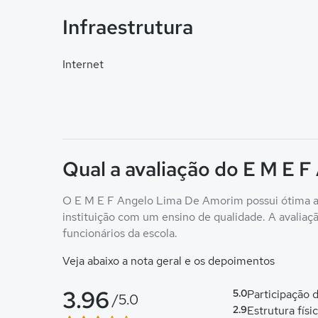
Infraestrutura
Internet
Qual a avaliação do E M E 
O E M E F Angelo Lima De Amorim possui ótima ava
instituição com um ensino de qualidade. A avaliação
funcionários da escola.
Veja abaixo a nota geral e os depoimentos
3.96
5.0
Participação
/5.0
2.9
Estrutura físi