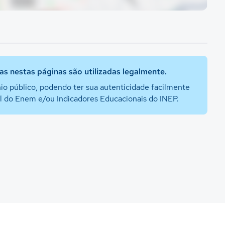
s nestas páginas são utilizadas legalmente.
io público, podendo ter sua autenticidade facilmente
al do Enem e/ou Indicadores Educacionais do INEP.