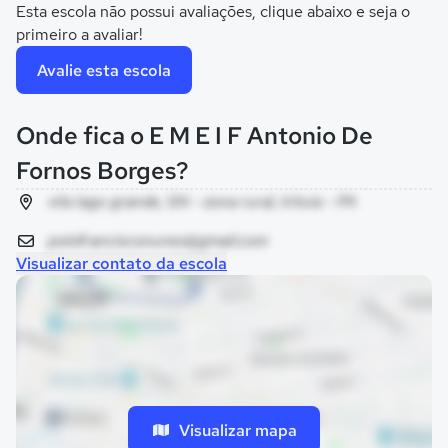
Esta escola não possui avaliações, clique abaixo e seja o
primeiro a avaliar!
Avalie esta escola
Onde fica o E M E I F Antonio De
Fornos Borges?
vila lago grande, SN - zona rural, Irituia - PA
polofrancisconunes@gmail.com
Visualizar contato da escola
Visualizar mapa