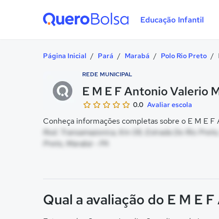
Educação Infantil
Quero Bolsa
Página Inicial
/
Pará
/
Marabá
/
Polo Rio Preto
/
REDE MUNICIPAL
E M E F Antonio Valerio 
0.0
Avaliar escola
Conheça informações completas sobre o E M E F An
Rod. Transamazonica, Km 09, Estrada Do Rio Preto
Preto, Marabá - PA
Qual a avaliação do E M E F