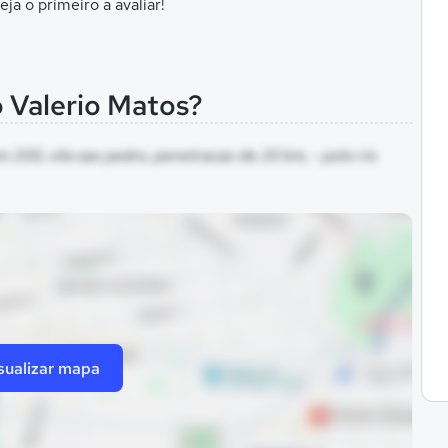
eja o primeiro a avaliar!
o Valerio Matos?
m 200, vila sao pedro, penetracao de 20 km, - polo rio
sualizar mapa