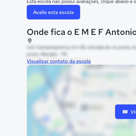
Esta escola não possui avaliações, clique abaixo e s
Avalie esta escola
Onde fica o E M E F Antoni
rod. transamazonica, km 09, estrada do rio preto, k
preto, Marabá - PA
Visualizar contato da escola
Vi