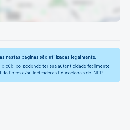
s nestas páginas são utilizadas legalmente.
io público, podendo ter sua autenticidade facilmente
al do Enem e/ou Indicadores Educacionais do INEP.