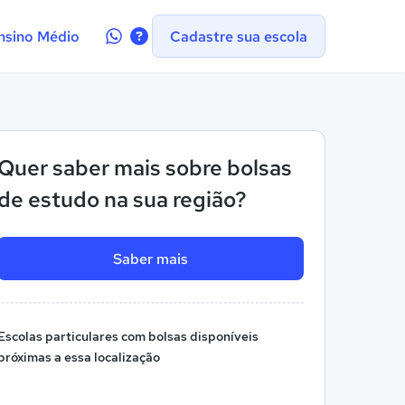
Contate-
nsino Médio
Cadastre sua escola
nos
no
WhatsApp
Quer saber mais sobre bolsas
de estudo na sua região?
Saber mais
Escolas particulares com bolsas disponíveis
próximas a essa localização