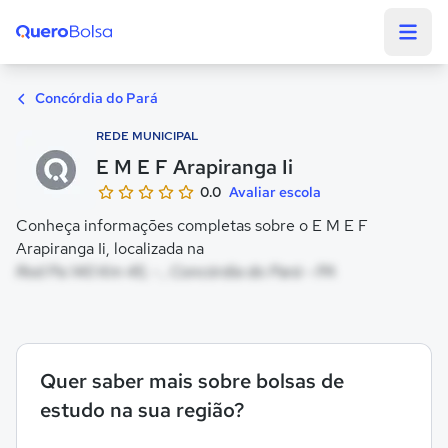
Quero Bolsa
Concórdia do Pará
REDE MUNICIPAL
E M E F Arapiranga Ii
0.0
Avaliar escola
Conheça informações completas sobre o E M E F
Arapiranga Ii, localizada na
Rod Pa 140 Km 45, - , Concórdia do Pará - PA
Quer saber mais sobre bolsas de
estudo na sua região?