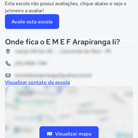
Esta escola não possui avaliações, clique abaixo e seja o
primeiro a avaliar!
Avalie esta escola
Onde fica o E M E F Arapiranga Ii?
rod pa 140 km 45, - , Concórdia do Pará - PA
(91) 9106-7381
escoladoarapiranga2@yahoo.com.br
Visualizar contato da escola
Visualizar mapa