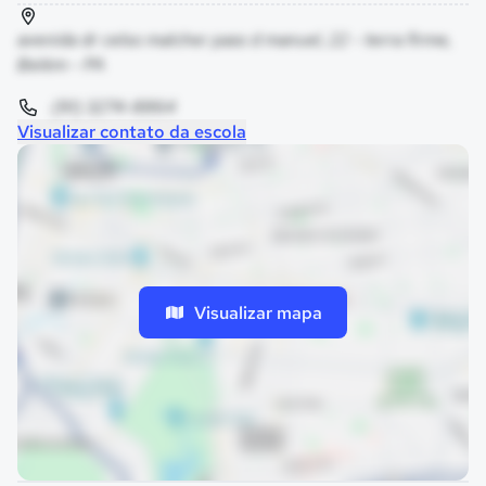
avenida dr celso malcher pass d manuel, 22 - terra firme,
Belém - PA
(91) 3274-8864
Visualizar contato da escola
Visualizar mapa