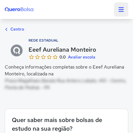
Quero Bolsa
Centro
REDE ESTADUAL
Eeef Aureliana Monteiro
0.0
Avaliar escola
Conheça informações completas sobre o Eeef Aureliana
Monteiro, localizada na
Praca Magalhaes Barata Rua Antero Lobato, 410 - Centro,
Ponta de Pedras - PA
Quer saber mais sobre bolsas de
estudo na sua região?