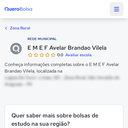
Quero Bolsa
Zona Rural
REDE MUNICIPAL
E M E F Avelar Brandao Vilela
0.0
Avaliar escola
Conheça informações completas sobre o E M E F Avelar
Brandao Vilela, localizada na
Lagoa Do Ouro- Limao, SN - Zona Rural, São Geraldo do
Araguaia - PA
Quer saber mais sobre bolsas de
estudo na sua região?