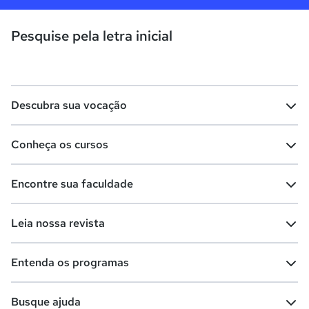
Pesquise pela letra inicial
Descubra sua vocação
Conheça os cursos
Teste vocacional
Lista de profissões
Encontre sua faculdade
Salários na sua região
Lista de cursos
Cursos de graduação
Leia nossa revista
Cursos de pós-graduação
Cursos livres
Lista de faculdades
Faculdades na sua cidade
Entenda os programas
Cursos técnicos
Cursos a distância (EaD)
Comunidade Quero
Vestibular e Enem
Dicas e curiosidades
Escolas
Cursos gratuitos
Busque ajuda