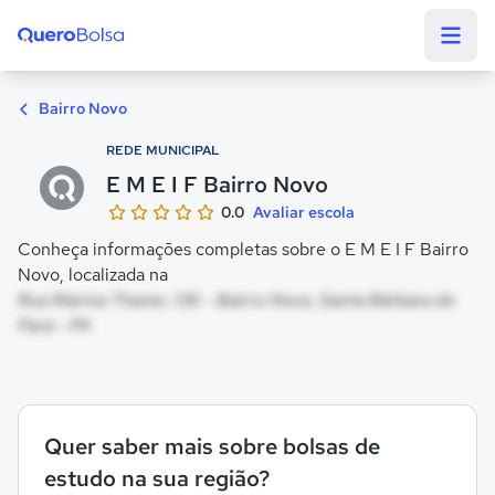
Quero Bolsa
Bairro Novo
REDE MUNICIPAL
E M E I F Bairro Novo
0.0
Avaliar escola
Conheça informações completas sobre o E M E I F Bairro
Novo, localizada na
Rua Marina Thaner, 136 - Bairro Novo, Santa Bárbara do
Pará - PA
Quer saber mais sobre bolsas de
estudo na sua região?