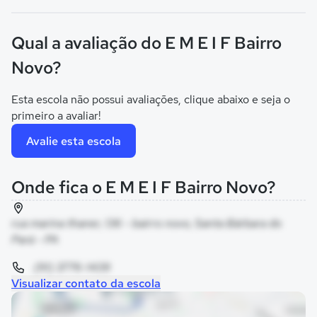
Qual a avaliação do E M E I F Bairro
Novo?
Esta escola não possui avaliações, clique abaixo e seja o
primeiro a avaliar!
Avalie esta escola
Onde fica o E M E I F Bairro Novo?
rua marina thaner, 136 - bairro novo, Santa Bárbara do
Pará - PA
(91) 3776-1439
Visualizar contato da escola