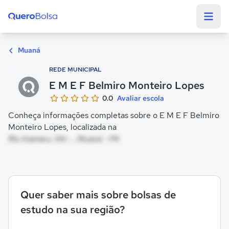
Quero Bolsa
Muaná
REDE MUNICIPAL
E M E F Belmiro Monteiro Lopes
0.0
Avaliar escola
Conheça informações completas sobre o E M E F Belmiro
Monteiro Lopes, localizada na
Rio Inamaru, SN - , Muaná - PA
Quer saber mais sobre bolsas de
estudo na sua região?