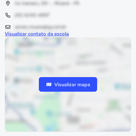
rio inamaru, SN - , Muaná - PA
(91) 9240-4897
semec.muana@ig.com.br
Visualizar contato da escola
Visualizar mapa