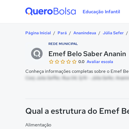
Educação Infantil
Quero Bolsa
Página Inicial
/
Pará
/
Ananindeua
/
Júlia Sefer
/
REDE MUNICIPAL
Emef Belo Saber Ananin
0.0
Avaliar escola
Conheça informações completas sobre o Emef Belo
Conj Julia Seffer, Rua 04, S/N - Júlia Sefer, Anan
Qual a estrutura do Emef B
Alimentação