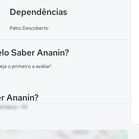
Dependências
Pátio Descoberto
elo Saber Ananin?
eja o primeiro a avaliar!
er Ananin?
anindeua - PA