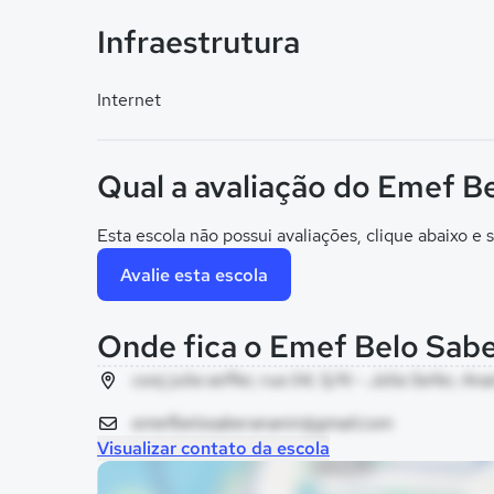
Infraestrutura
Internet
Qual a avaliação do Emef B
Esta escola não possui avaliações, clique abaixo e s
Avalie esta escola
Onde fica o Emef Belo Sab
conj julia seffer, rua 04, S/N - Júlia Sefer, An
emefbelosaberananin@gmail.com
Visualizar contato da escola