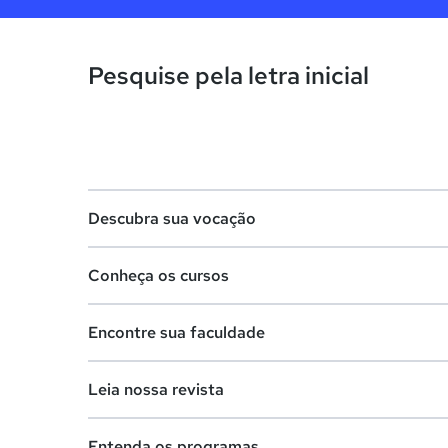
Pesquise pela letra inicial
Descubra sua vocação
Conheça os cursos
Teste vocacional
Encontre sua faculdade
Lista de profissões
Lista de cursos
Salários na sua região
Leia nossa revista
Cursos de graduação
Lista de faculdades
Cursos de pós-graduação
Entenda os programas