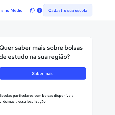
Contate-
nsino Médio
Cadastre sua escola
nos
no
WhatsApp
Quer saber mais sobre bolsas
de estudo na sua região?
Saber mais
Escolas particulares com bolsas disponíveis
próximas a essa localização