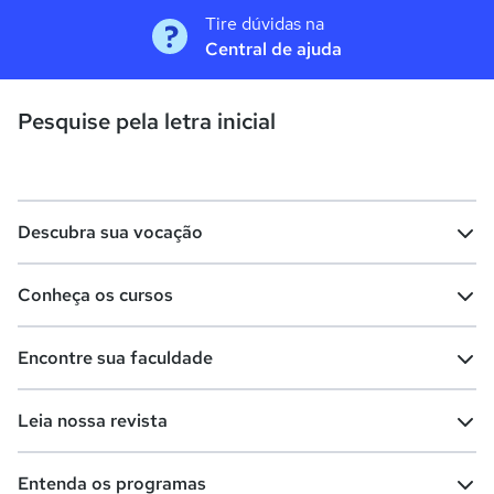
Tire dúvidas na
Central de ajuda
Pesquise pela letra inicial
Descubra sua vocação
Conheça os cursos
Teste vocacional
Lista de profissões
Encontre sua faculdade
Salários na sua região
Lista de cursos
Cursos de graduação
Leia nossa revista
Cursos de pós-graduação
Cursos livres
Lista de faculdades
Faculdades na sua cidade
Entenda os programas
Cursos técnicos
Cursos a distância (EaD)