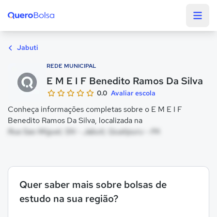
Quero Bolsa
Jabuti
REDE MUNICIPAL
E M E I F Benedito Ramos Da Silva
0.0
Avaliar escola
Conheça informações completas sobre o E M E I F
Benedito Ramos Da Silva, localizada na
Rua Sao Miguel, SN - Jabuti, Quatipuru - PA
Quer saber mais sobre bolsas de
estudo na sua região?