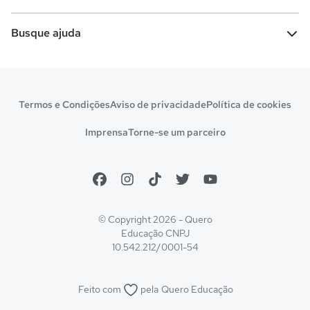
Comunidade Quero
Vestibular e Enem
Dicas e curiosidades
Escolas
Cursos gratuitos
Busque ajuda
Profissões
Pós-graduação
Notas de corte
Enem
Idiomas
Cursos técnicos
Manual do Enem
Sisu
Sobre o Quero Bolsa
Primeiros passos
Termos e Condições
Aviso de privacidade
Política de cookies
Escolas
Prouni
Fies
Reembolso e cancelamento
Financeiro e regras
Imprensa
Torne-se um parceiro
Pronatec
Sisutec
Atendimento e suporte
Matrícula e validação
Encceja
Vs Mais Estudo/Neora
Educa Brasil
© Copyright 2026 - Quero
Educação
CNPJ
10.542.212/0001-54
Feito com
pela
Quero Educação