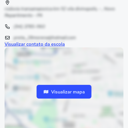
rodovia transamazonica km 112 vila divinopolis, - , Novo
Repartimento - PA
(94) 3785-1160
preta._28morena@hotmail.com
Visualizar contato da escola
Visualizar mapa