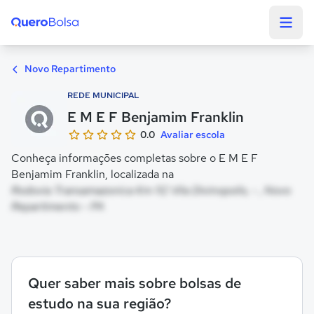
Quero Bolsa
Novo Repartimento
REDE MUNICIPAL
E M E F Benjamim Franklin
0.0
Avaliar escola
Conheça informações completas sobre o E M E F
Benjamim Franklin, localizada na
Rodovia Transamazonica Km 112 Vila Divinopolis, - , Novo
Repartimento - PA
Quer saber mais sobre bolsas de
estudo na sua região?