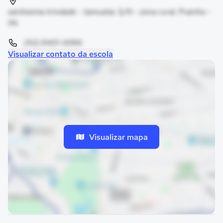
santissima trindade - tamuatai, S/N - zona rural, Prainha -
PA
(93) 8401-0066
Visualizar contato da escola
Visualizar mapa