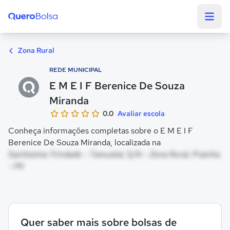
Quero Bolsa
Zona Rural
REDE MUNICIPAL
E M E I F Berenice De Souza
Miranda
0.0
Avaliar escola
Conheça informações completas sobre o E M E I F
Berenice De Souza Miranda, localizada na
Santissima Trindade - Tamuatai, S/N - Zona Rural, Prainha
- PA
Quer saber mais sobre bolsas de