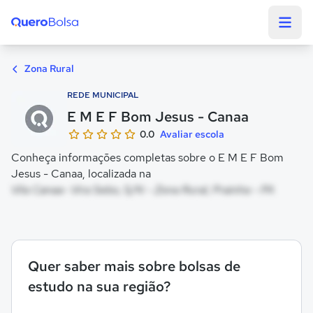
Quero Bolsa
Zona Rural
REDE MUNICIPAL
E M E F Bom Jesus - Canaa
0.0
Avaliar escola
Conheça informações completas sobre o E M E F Bom
Jesus - Canaa, localizada na
Vila Canaa- Vira Sebo, S/N - Zona Rural, Prainha - PA
Quer saber mais sobre bolsas de
estudo na sua região?