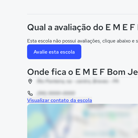
Qual a avaliação do E M E F
Esta escola não possui avaliações, clique abaixo e s
Avalie esta escola
Onde fica o E M E F Bom Je
Rio Ponteira, na - centro, Breves - PA
(99) 0000-0000
Visualizar contato da escola