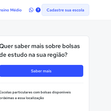
Contate-
nsino Médio
Cadastre sua escola
nos
no
WhatsApp
Quer saber mais sobre bolsas
de estudo na sua região?
Saber mais
Escolas particulares com bolsas disponíveis
próximas a essa localização