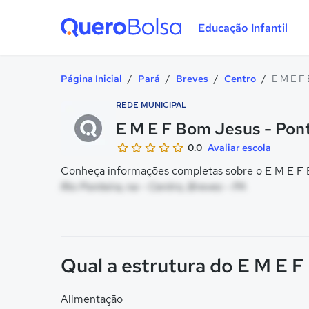
Educação Infantil
Quero Bolsa
Página Inicial
/
Pará
/
Breves
/
Centro
/
E M E F 
REDE MUNICIPAL
E M E F Bom Jesus - Pont
0.0
Avaliar escola
Conheça informações completas sobre o E M E F B
Rio Ponteira, na - Centro, Breves - PA
Qual a estrutura do E M E F
Alimentação