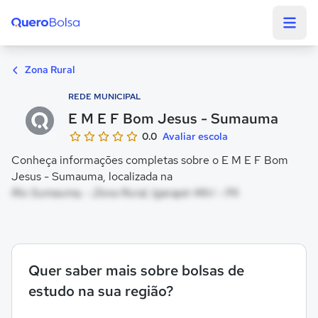
Quero Bolsa
Zona Rural
REDE MUNICIPAL
E M E F Bom Jesus - Sumauma
0.0
Avaliar escola
Conheça informações completas sobre o E M E F Bom
Jesus - Sumauma, localizada na
Rio Sumauma, - Zona Rural, Igarapé-Miri - PA
Quer saber mais sobre bolsas de
estudo na sua região?