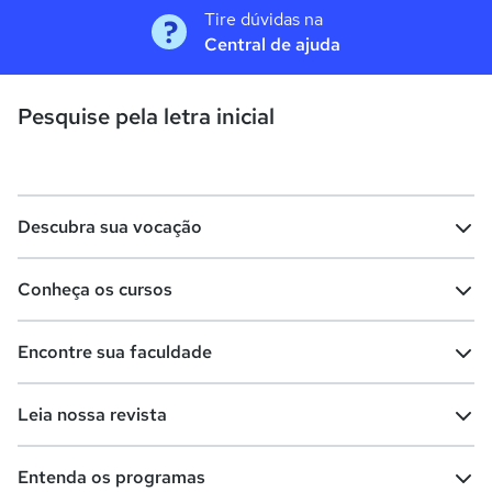
Tire dúvidas na
Central de ajuda
Pesquise pela letra inicial
Descubra sua vocação
Conheça os cursos
Teste vocacional
Lista de profissões
Encontre sua faculdade
Salários na sua região
Lista de cursos
Cursos de graduação
Leia nossa revista
Cursos de pós-graduação
Cursos livres
Lista de faculdades
Faculdades na sua cidade
Entenda os programas
Cursos técnicos
Cursos a distância (EaD)