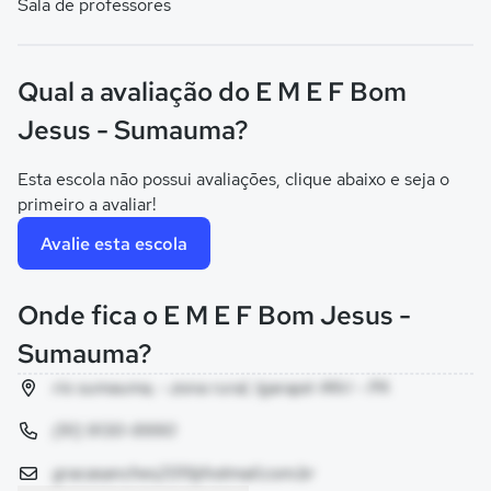
Sala de professores
Qual a avaliação do E M E F Bom
Jesus - Sumauma?
Esta escola não possui avaliações, clique abaixo e seja o
primeiro a avaliar!
Avalie esta escola
Onde fica o E M E F Bom Jesus -
Sumauma?
rio sumauma, - zona rural, Igarapé-Miri - PA
(91) 9130-9990
gracasanches2011@hotmail.com.br