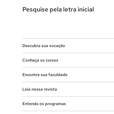
Pesquise pela letra inicial
Descubra sua vocação
Conheça os cursos
Teste vocacional
Encontre sua faculdade
Lista de profissões
Lista de cursos
Salários na sua região
Leia nossa revista
Cursos de graduação
Lista de faculdades
Cursos de pós-graduação
Entenda os programas
Faculdades na sua cidade
Vestibular e Enem
Cursos livres