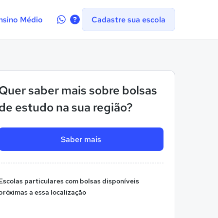
Contate-
nsino Médio
Cadastre sua escola
nos
no
WhatsApp
Quer saber mais sobre bolsas
de estudo na sua região?
Saber mais
Escolas particulares com bolsas disponíveis
próximas a essa localização