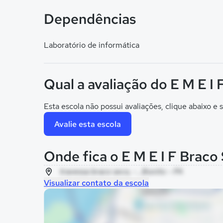
Dependências
Laboratório de informática
Qual a avaliação do E M E I
Esta escola não possui avaliações, clique abaixo e s
Avalie esta escola
Onde fica o E M E I F Braco
travessa braco seco, - , Bonito - PA
Visualizar contato da escola