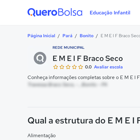
Educação Infantil
Quero Bolsa
Página Inicial
/
Pará
/
Bonito
/
E M E I F Braco Sec
REDE MUNICIPAL
E M E I F Braco Seco
0.0
Avaliar escola
Conheça informações completas sobre o E M E I F 
Travessa Braco Seco, - , Bonito - PA
Qual a estrutura do E M E I
Alimentação