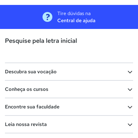
Tire dúvidas na
Central de ajuda
Pesquise pela letra inicial
Descubra sua vocação
Conheça os cursos
Teste vocacional
Lista de profissões
Encontre sua faculdade
Salários na sua região
Lista de cursos
Cursos de graduação
Leia nossa revista
Cursos de pós-graduação
Cursos livres
Lista de faculdades
Faculdades na sua cidade