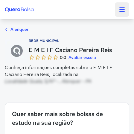
Quero Bolsa
Alenquer
REDE MUNICIPAL
E M E I F Caciano Pereira Reis
0.0
Avaliar escola
Conheça informações completas sobre o E M E I F
Caciano Pereira Reis, localizada na
Localidade Quata, S/Nº - , Alenquer - PA
Quer saber mais sobre bolsas de
estudo na sua região?