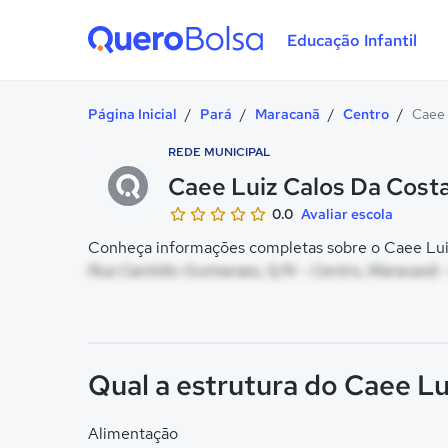
Educação Infantil
Quero Bolsa
Página Inicial
/
Pará
/
Maracanã
/
Centro
/
Caee 
REDE MUNICIPAL
Caee Luiz Calos Da Cost
0.0
Avaliar escola
Conheça informações completas sobre o Caee Luiz
Rua Cantidio Guimaraes, S/N - Centro, Maracanã 
Qual a estrutura do Caee Lu
Alimentação