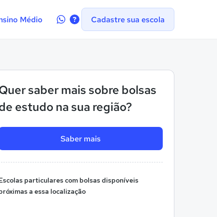
Contate-
nsino Médio
Cadastre sua escola
nos
no
WhatsApp
Quer saber mais sobre bolsas
de estudo na sua região?
Saber mais
Escolas particulares com bolsas disponíveis
próximas a essa localização