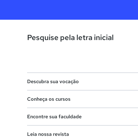
Pesquise pela letra inicial
Descubra sua vocação
Conheça os cursos
Teste vocacional
Encontre sua faculdade
Lista de profissões
Lista de cursos
Salários na sua região
Leia nossa revista
Cursos de graduação