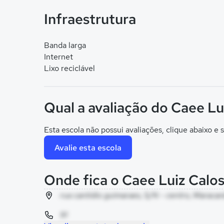
Infraestrutura
Banda larga
Internet
Lixo reciclável
Qual a avaliação do Caee Lu
Esta escola não possui avaliações, clique abaixo e s
Avalie esta escola
Onde fica o Caee Luiz Calo
rua cantidio guimaraes, S/N - centro, Maracan
91