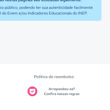
io público, podendo ter sua autenticidade facilmente
al do Enem e/ou Indicadores Educacionais do INEP.
Política de reembolso
Arrependeu-se?
Confira nossas regras