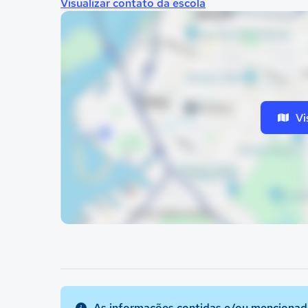
Visualizar contato da escola
Vi
As informações contidas e/ou mencionada