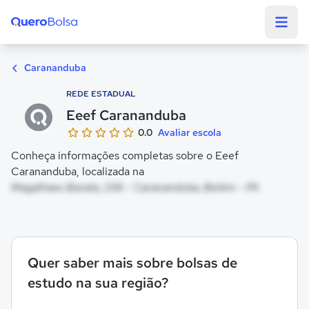
Quero Bolsa
Carananduba
REDE ESTADUAL
Eeef Carananduba
0.0
Avaliar escola
Conheça informações completas sobre o Eeef
Carananduba, localizada na
Magalhaes Barata, 206 - Carananduba, Belém - PA
Quer saber mais sobre bolsas de
estudo na sua região?