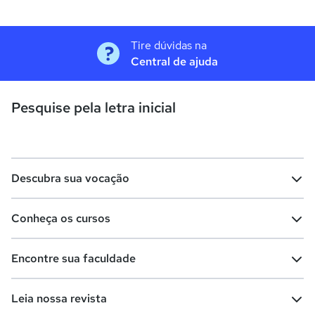
Tire dúvidas na
Central de ajuda
Pesquise pela letra inicial
Descubra sua vocação
Conheça os cursos
Teste vocacional
Lista de profissões
Encontre sua faculdade
Salários na sua região
Lista de cursos
Cursos de graduação
Leia nossa revista
Cursos de pós-graduação
Cursos livres
Lista de faculdades
Faculdades na sua cidade