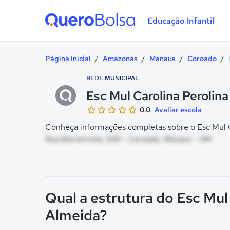
Educação Infantil
Quero Bolsa
Página Inicial
/
Amazonas
/
Manaus
/
Coroado
/
REDE MUNICIPAL
Esc Mul Carolina Peroli
0.0
Avaliar escola
Conheça informações completas sobre o Esc Mul C
Rua Barreirinha, 500 - Coroado, Manaus - AM
Qual a estrutura do Esc Mul
Almeida?