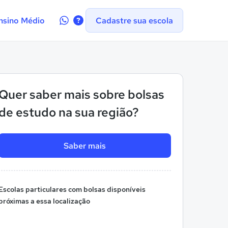
Contate-
nsino Médio
Cadastre sua escola
nos
no
WhatsApp
Quer saber mais sobre bolsas
de estudo na sua região?
Saber mais
Escolas particulares com bolsas disponíveis
próximas a essa localização