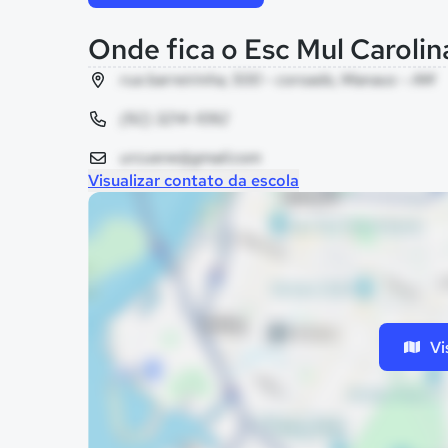
Onde fica o Esc Mul Caroli
rua barreirinha, 500 - coroado, Manaus - AM
(92) 3214-1092
urcuene@gmail.com
Visualizar contato da escola
Vi