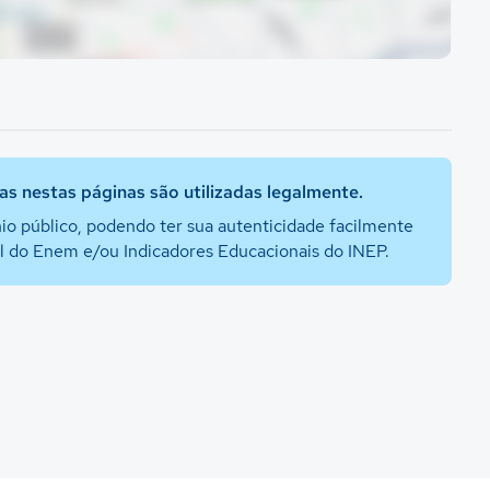
s nestas páginas são utilizadas legalmente.
io público, podendo ter sua autenticidade facilmente
al do Enem e/ou Indicadores Educacionais do INEP.