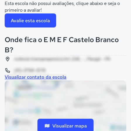
Esta escola não possui avaliações, clique abaixo e seja o
primeiro a avaliar!
Avalie esta escola
Onde fica o E M E F Castelo Branco
B?
rodovia transamazonica km 338, - , Pacajá - PA
(91) 3798-1576
Visualizar contato da escola
Visualizar mapa