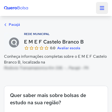
Quero Bolsa
Pacajá
REDE MUNICIPAL
E M E F Castelo Branco B
0.0
Avaliar escola
Conheça informações completas sobre o E M E F Castelo
Branco B, localizada na
Rodovia Transamazonica Km 338, - , Pacajá - PA
Quer saber mais sobre bolsas de
estudo na sua região?