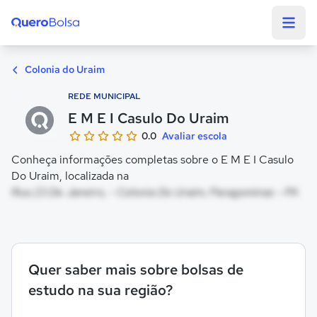
Quero Bolsa
Colonia do Uraim
REDE MUNICIPAL
E M E I Casulo Do Uraim
0.0
Avaliar escola
Conheça informações completas sobre o E M E I Casulo
Do Uraim, localizada na
Rua 23 De Janeiro, - Colonia Do Uraim, Paragominas - PA
Quer saber mais sobre bolsas de
estudo na sua região?