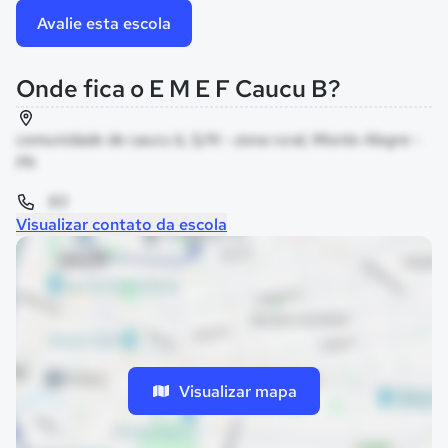
Avalie esta escola
Onde fica o E M E F Caucu B?
comunidade de caucu b, S/N - zona rural, Monte Alegre -
PA
93
Visualizar contato da escola
Visualizar mapa