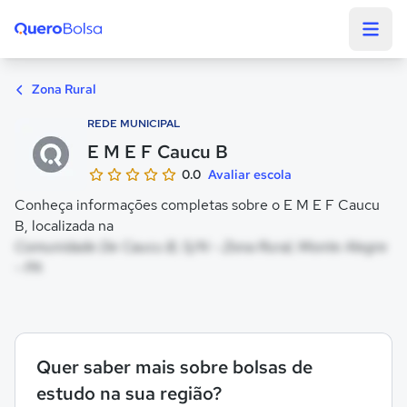
Quero Bolsa
Zona Rural
REDE MUNICIPAL
E M E F Caucu B
0.0
Avaliar escola
Conheça informações completas sobre o E M E F Caucu
B, localizada na
Comunidade De Caucu B, S/N - Zona Rural, Monte Alegre
- PA
Quer saber mais sobre bolsas de
estudo na sua região?