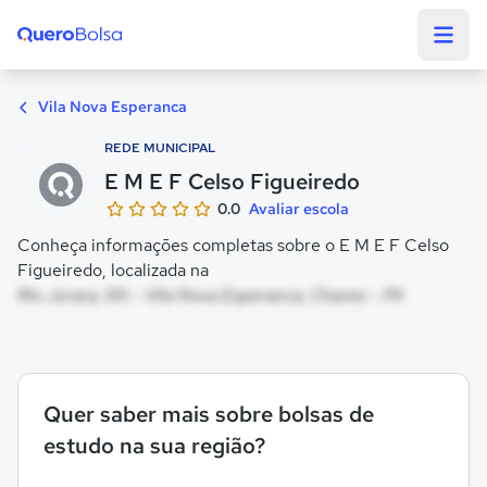
Quero Bolsa
Vila Nova Esperanca
REDE MUNICIPAL
E M E F Celso Figueiredo
0.0
Avaliar escola
Conheça informações completas sobre o E M E F Celso
Figueiredo, localizada na
Rio Jurara, SN - Vila Nova Esperanca, Chaves - PA
Quer saber mais sobre bolsas de
estudo na sua região?