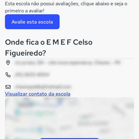
Esta escola não possui avaliações, clique abaixo e seja o
primeiro a avaliar!
Avalie esta escola
Onde fica o E M E F Celso
Figueiredo?
rio jurara, SN - vila nova esperanca, Chaves - PA
(91) 8013-8554
chavespdde@hotmail.com
Visualizar contato da escola