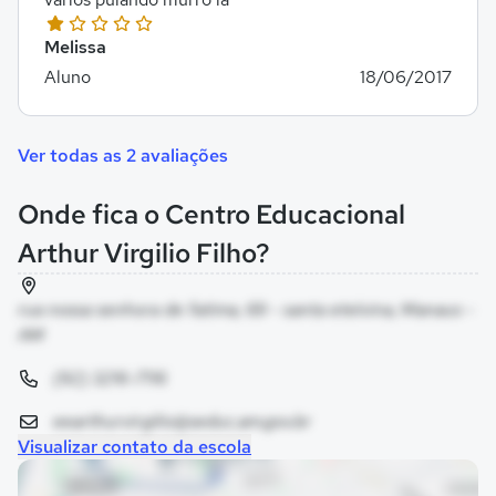
Melissa
Aluno
18/06/2017
Ver todas as 2 avaliações
Onde fica o Centro Educacional
Arthur Virgilio Filho?
rua nossa senhora de fatima, 69 - santa etelvina, Manaus -
AM
(92) 3216-7116
eearthurvirgilio@seduc.am.gov.br
Visualizar contato da escola