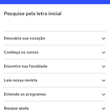
Pesquise pela letra inicial
Descubra sua vocação
Conheça os cursos
Teste vocacional
Lista de profissões
Encontre sua faculdade
Salários na sua região
Lista de cursos
Cursos de graduação
Leia nossa revista
Cursos de pós-graduação
Cursos livres
Lista de faculdades
Faculdades na sua cidade
Entenda os programas
Cursos técnicos
Cursos a distância (EaD)
Comunidade Quero
Vestibular e Enem
Dicas e curiosidades
Escolas
Cursos gratuitos
Busque ajuda