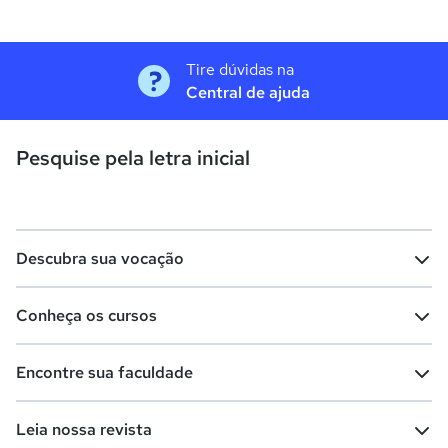
Tire dúvidas na
Central de ajuda
Pesquise pela letra inicial
Descubra sua vocação
Conheça os cursos
Teste vocacional
Lista de profissões
Encontre sua faculdade
Salários na sua região
Lista de cursos
Cursos de graduação
Leia nossa revista
Cursos de pós-graduação
Cursos livres