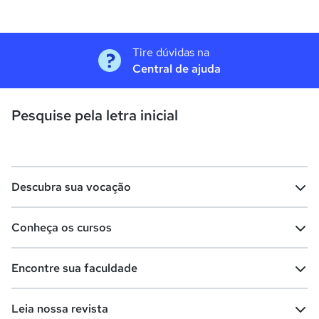
Tire dúvidas na
Central de ajuda
Pesquise pela letra inicial
Descubra sua vocação
Conheça os cursos
Teste vocacional
Lista de profissões
Encontre sua faculdade
Salários na sua região
Lista de cursos
Cursos de graduação
Leia nossa revista
Cursos de pós-graduação
Cursos livres