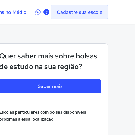
Contate-
nsino Médio
Cadastre sua escola
nos
no
WhatsApp
Quer saber mais sobre bolsas
de estudo na sua região?
Saber mais
Escolas particulares com bolsas disponíveis
próximas a essa localização