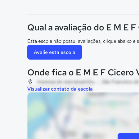
Qual a avaliação do E M E F
Esta escola não possui avaliações, clique abaixo e s
Avalie esta escola
Onde fica o E M E F Cicero 
travessa do marcanazinho, - , São Francisco do
Visualizar contato da escola