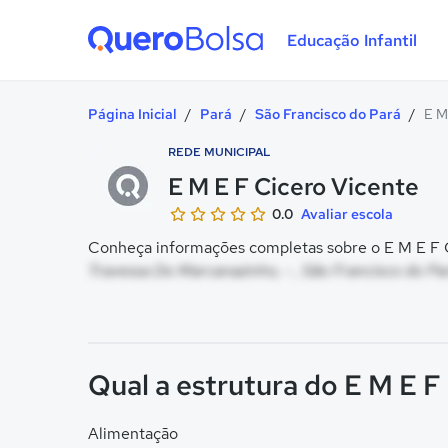
Educação Infantil
Quero Bolsa
Página Inicial
/
Pará
/
São Francisco do Pará
/
E M
REDE MUNICIPAL
E M E F Cicero Vicente
0.0
Avaliar escola
Conheça informações completas sobre o E M E F Ci
Travessa Do Marcanazinho, - , São Francisco do Pa
Qual a estrutura do E M E F
Alimentação