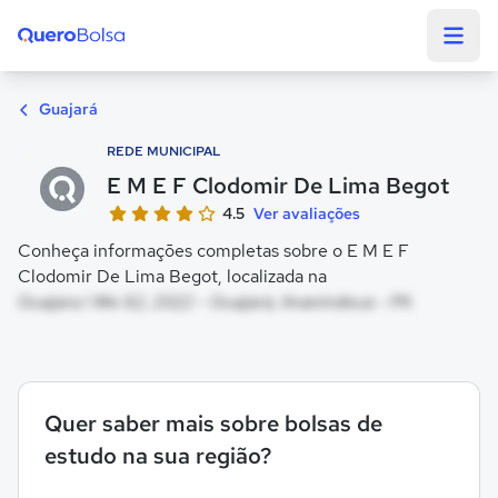
Quero Bolsa
Guajará
REDE MUNICIPAL
E M E F Clodomir De Lima Begot
4.5
Ver avaliações
Conheça informações completas sobre o E M E F
Clodomir De Lima Begot, localizada na
Guajara I We 62, 2022 - Guajará, Ananindeua - PA
Quer saber mais sobre bolsas de
estudo na sua região?