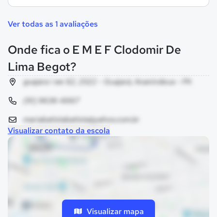
Ver todas as 1 avaliações
Onde fica o E M E F Clodomir De
Lima Begot?
guajara i we 62, 2022 - Guajará, Ananindeua - PA
(91) 9636-6667
mariabatistabatista@yahoo.com.br
Visualizar contato da escola
Visualizar mapa