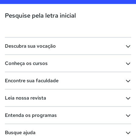
Pesquise pela letra inicial
Descubra sua vocação
Conheça os cursos
Teste vocacional
Lista de profissões
Encontre sua faculdade
Salários na sua região
Lista de cursos
Cursos de graduação
Leia nossa revista
Cursos de pós-graduação
Cursos livres
Lista de faculdades
Faculdades na sua cidade
Entenda os programas
Cursos técnicos
Cursos a distância (EaD)
Comunidade Quero
Vestibular e Enem
Dicas e curiosidades
Escolas
Cursos gratuitos
Busque ajuda