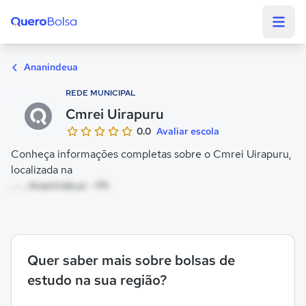
Quero Bolsa
Ananindeua
REDE MUNICIPAL
Cmrei Uirapuru
0.0
Avaliar escola
Conheça informações completas sobre o Cmrei Uirapuru,
localizada na
, - , Ananindeua - PA
Quer saber mais sobre bolsas de
estudo na sua região?