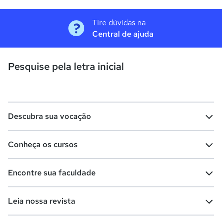
Tire dúvidas na
Central de ajuda
Pesquise pela letra inicial
Descubra sua vocação
Conheça os cursos
Teste vocacional
Lista de profissões
Encontre sua faculdade
Salários na sua região
Lista de cursos
Cursos de graduação
Leia nossa revista
Cursos de pós-graduação
Cursos livres
Lista de faculdades
Faculdades na sua cidade