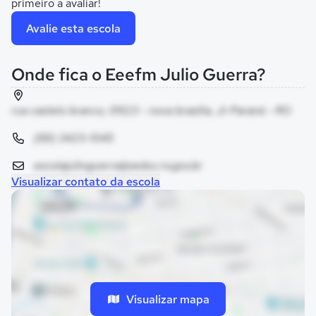
primeiro a avaliar!
Avalie esta escola
Onde fica o Eeefm Julio Guerra?
rua castelo branco, 01523 - nova brasilia, Ji-Paraná - RO
(69) 3423-1045
escolajulioguerra@seduc.ro.gov.br
Visualizar contato da escola
Visualizar mapa