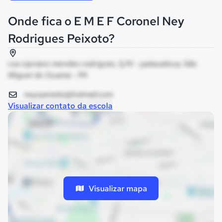
Onde fica o E M E F Coronel Ney
Rodrigues Peixoto?
rua cipriano mendes rodrigues, S/N - patauateua, São
Miguel do Guamá - PA
neyrpeixoto@hotmail.com
Visualizar contato da escola
Visualizar mapa