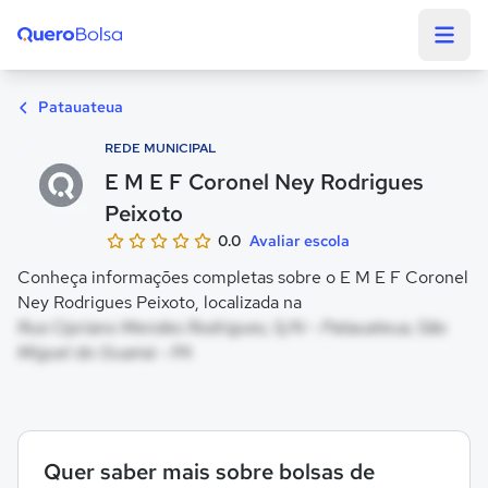
Quero Bolsa
Patauateua
REDE MUNICIPAL
E M E F Coronel Ney Rodrigues
Peixoto
0.0
Avaliar escola
Conheça informações completas sobre o E M E F Coronel
Ney Rodrigues Peixoto, localizada na
Rua Cipriano Mendes Rodrigues, S/N - Patauateua, São
Miguel do Guamá - PA
Quer saber mais sobre bolsas de